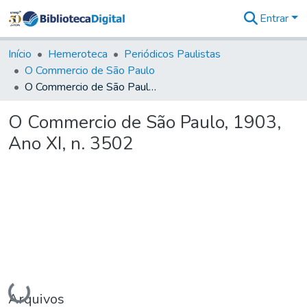
Entrar
Comunidades
&
Início
Hemeroteca
Periódicos Paulistas
Coleções
O Commercio de São Paulo
Tudo na
O Commercio de São Paulo, 1903, Ano XI, n. 3502
Biblioteca
Digital
O Commercio de São Paulo, 1903,
Estatísticas
Ano XI, n. 3502
Carregando...
Arquivos