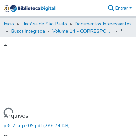
Entrar
Comunidades
&
Início
História de São Paulo
Documentos Interessantes
Coleções
Busca Integrada
Volume 14 - CORRESPONDENCIAS DIVERSAS
*
Tudo na
Biblioteca
*
Digital
Estatísticas
Carregando...
Arquivos
p307-a-p309.pdf
(288,74 KB)