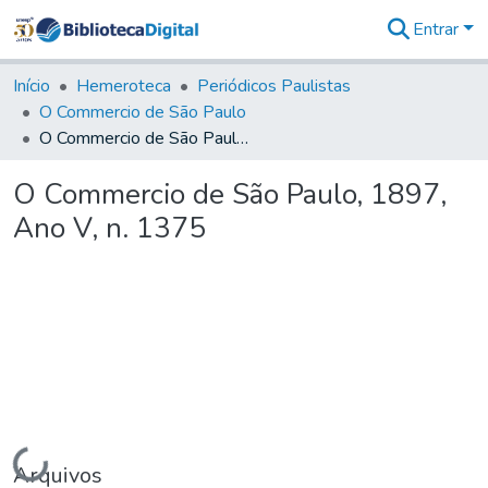
Entrar
Comunidades
&
Início
Hemeroteca
Periódicos Paulistas
Coleções
O Commercio de São Paulo
Tudo na
O Commercio de São Paulo, 1897, Ano V, n. 1375
Biblioteca
Digital
O Commercio de São Paulo, 1897,
Estatísticas
Ano V, n. 1375
Carregando...
Arquivos