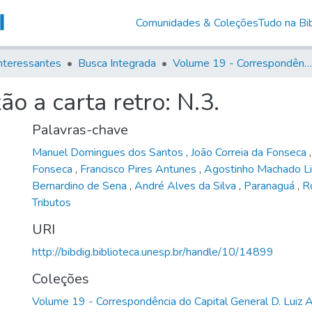
Comunidades & Coleções
Tudo na Bib
nteressantes
Busca Integrada
Volume 19 - Correspondência do Capital General D. Luiz Antonio de Souza (1767- 70)
 a carta retro: N.3.
Palavras-chave
Manuel Domingues dos Santos
,
João Correia da Fonseca
Fonseca
,
Francisco Pires Antunes
,
Agostinho Machado 
Bernardino de Sena
,
André Alves da Silva
,
Paranaguá
,
R
Tributos
URI
http://bibdig.biblioteca.unesp.br/handle/10/14899
Coleções
Volume 19 - Correspondência do Capital General D. Luiz 