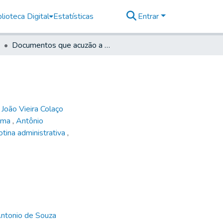
lioteca Digital
Estatísticas
Entrar
Documentos que acuzão a carta retro: N.3.
,
João Vieira Colaço
Lima
,
Antônio
otina administrativa
,
Antonio de Souza