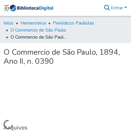
Entrar
Comunidades
&
Início
Hemeroteca
Periódicos Paulistas
Coleções
O Commercio de São Paulo
Tudo na
O Commercio de São Paulo, 1894, Ano II, n. 0390
Biblioteca
Digital
O Commercio de São Paulo, 1894,
Estatísticas
Ano II, n. 0390
Carregando...
Arquivos