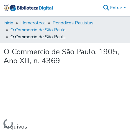
Entrar
Comunidades
&
Início
Hemeroteca
Periódicos Paulistas
Coleções
O Commercio de São Paulo
Tudo na
O Commercio de São Paulo, 1905, Ano XIII, n. 4369
Biblioteca
Digital
O Commercio de São Paulo, 1905,
Estatísticas
Ano XIII, n. 4369
Carregando...
Arquivos