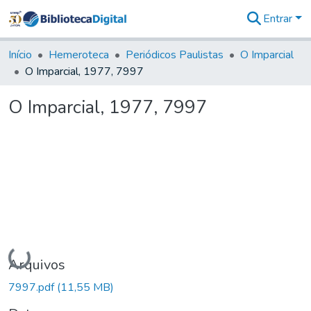
Entrar
Comunidades
&
Início
Hemeroteca
Periódicos Paulistas
O Imparcial
Coleções
O Imparcial, 1977, 7997
Tudo na
Biblioteca
O Imparcial, 1977, 7997
Digital
Estatísticas
Carregando...
Arquivos
7997.pdf
(11,55 MB)