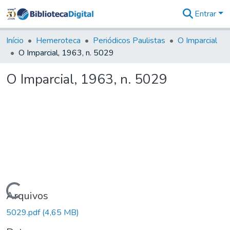
Entrar
Comunidades
&
Início
Hemeroteca
Periódicos Paulistas
O Imparcial
Coleções
O Imparcial, 1963, n. 5029
Tudo na
Biblioteca
O Imparcial, 1963, n. 5029
Digital
Estatísticas
Carregando...
Arquivos
5029.pdf
(4,65 MB)