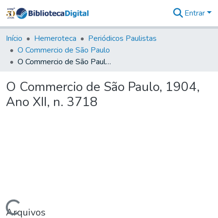
Entrar
Comunidades
&
Início
Hemeroteca
Periódicos Paulistas
Coleções
O Commercio de São Paulo
Tudo na
O Commercio de São Paulo, 1904, Ano XII, n. 3718
Biblioteca
Digital
O Commercio de São Paulo, 1904,
Estatísticas
Ano XII, n. 3718
Arquivos