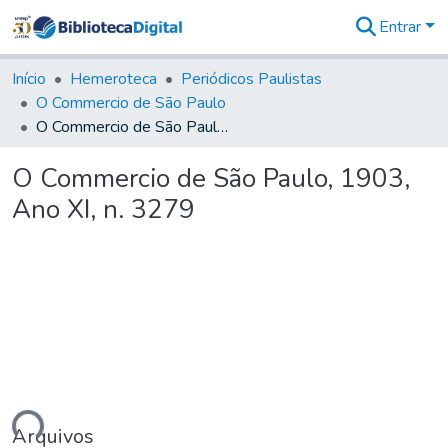
Entrar
Comunidades
&
Início
Hemeroteca
Periódicos Paulistas
Coleções
O Commercio de São Paulo
Tudo na
O Commercio de São Paulo, 1903, Ano XI, n. 3279
Biblioteca
Digital
O Commercio de São Paulo, 1903,
Estatísticas
Ano XI, n. 3279
ando...
Arquivos