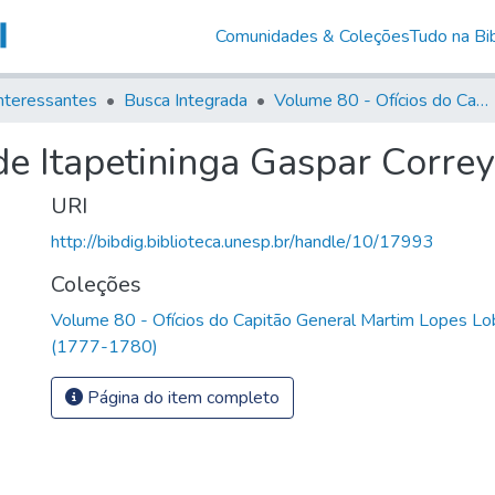
Comunidades & Coleções
Tudo na Bib
nteressantes
Busca Integrada
Volume 80 - Ofícios do Capitão General Martim Lopes Lobo de Saldanha (1777-1780)
 de Itapetininga Gaspar Corre
URI
http://bibdig.biblioteca.unesp.br/handle/10/17993
Coleções
Volume 80 - Ofícios do Capitão General Martim Lopes Lo
(1777-1780)
Página do item completo