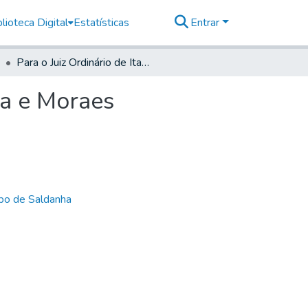
lioteca Digital
Estatísticas
Entrar
Para o Juiz Ordinário de Itapetininga Gaspar Correya e Moraes
ya e Moraes
bo de Saldanha