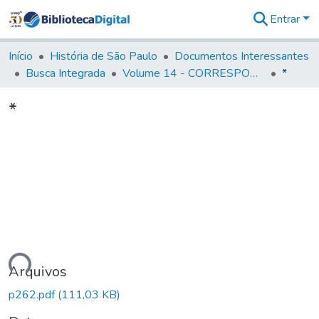
Entrar
Comunidades
&
Início
História de São Paulo
Documentos Interessantes
Coleções
Busca Integrada
Volume 14 - CORRESPONDENCIAS DIVERSAS
*
Tudo na
Biblioteca
*
Digital
Estatísticas
gando...
Arquivos
p262.pdf
(111,03 KB)