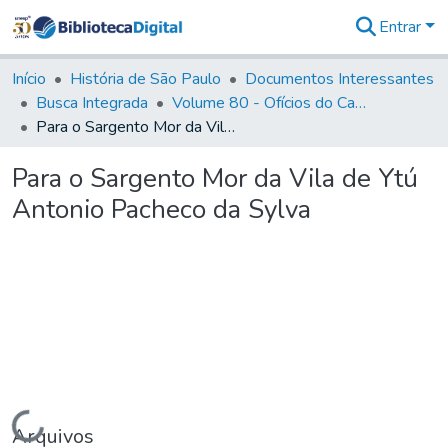
Entrar
Comunidades
&
Início
História de São Paulo
Documentos Interessantes
Coleções
Busca Integrada
Volume 80 - Ofícios do Capitão General Martim Lopes Lobo de Saldanha (1777-1780)
Tudo na
Para o Sargento Mor da Vila de Ytú Antonio Pacheco da Sylva
Biblioteca
Digital
Para o Sargento Mor da Vila de Ytú
Estatísticas
Antonio Pacheco da Sylva
Carregando...
Arquivos