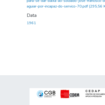
para-se-dar-baixa-ao-soldado-jose-francisco-
aguiar-por-incapaz-do-servico-70.pdf
(295,56 
Data
1961