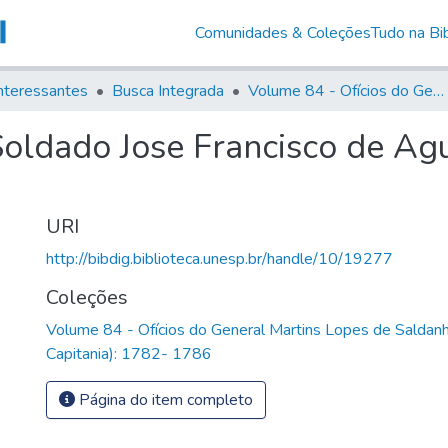
Comunidades & Coleções
Tudo na Bib
nteressantes
Busca Integrada
Volume 84 - Ofícios do General Martins Lopes de Saldanha (Governador da Capitania): 1782- 1786
Soldado Jose Francisco de Agu
URI
http://bibdig.biblioteca.unesp.br/handle/10/19277
Coleções
Volume 84 - Ofícios do General Martins Lopes de Saldan
Capitania): 1782- 1786
Página do item completo