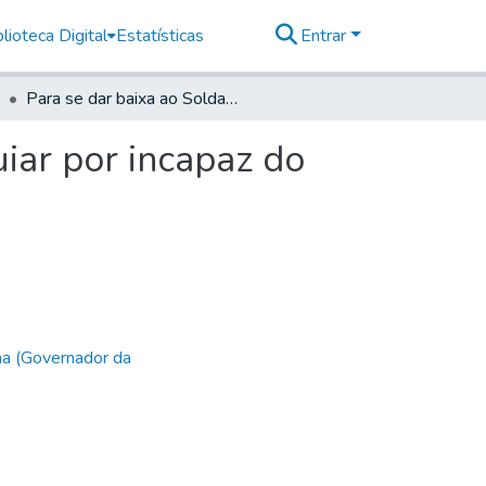
lioteca Digital
Estatísticas
Entrar
Para se dar baixa ao Soldado Jose Francisco de Aguiar por incapaz do Serviço.
iar por incapaz do
ha (Governador da