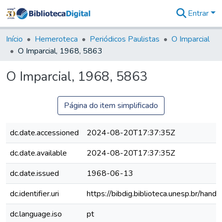
Entrar
Comunidades
&
Início
Hemeroteca
Periódicos Paulistas
O Imparcial
Coleções
O Imparcial, 1968, 5863
Tudo na
Biblioteca
O Imparcial, 1968, 5863
Digital
Estatísticas
Página do item simplificado
dc.date.accessioned
2024-08-20T17:37:35Z
dc.date.available
2024-08-20T17:37:35Z
dc.date.issued
1968-06-13
dc.identifier.uri
https://bibdig.biblioteca.unesp.br/han
dc.language.iso
pt