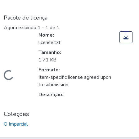
Pacote de licença
Agora exibindo
1 - 1 de 1
Nome:
license.txt
Tamanho:
1,71 KB
Formato:
Carregando...
Item-specific license agreed upon
to submission
Descrição:
Coleções
O Imparcial