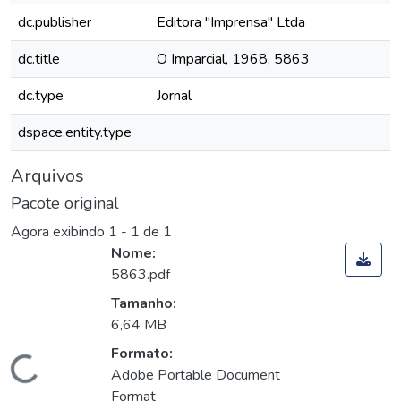
dc.publisher
Editora "Imprensa" Ltda
dc.title
O Imparcial, 1968, 5863
dc.type
Jornal
dspace.entity.type
Arquivos
Pacote original
Agora exibindo
1 - 1 de 1
Nome:
5863.pdf
Tamanho:
6,64 MB
Formato:
Carregando...
Adobe Portable Document
Format