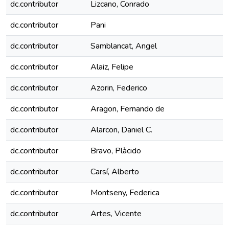
dc.contributor
Lizcano, Conrado
dc.contributor
Pani
dc.contributor
Samblancat, Angel
dc.contributor
Alaiz, Felipe
dc.contributor
Azorin, Federico
dc.contributor
Aragon, Fernando de
dc.contributor
Alarcon, Daniel C.
dc.contributor
Bravo, Plàcido
dc.contributor
Carsí, Alberto
dc.contributor
Montseny, Federica
dc.contributor
Artes, Vicente