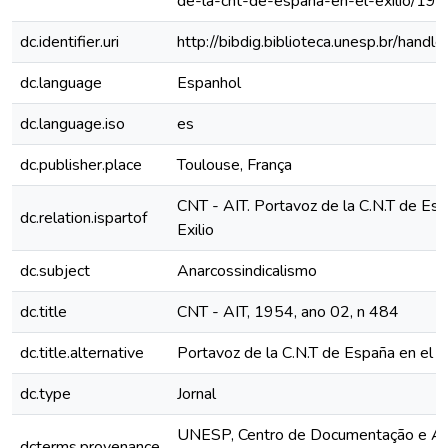
de-la-cnt-de-espana-en-el-exilio/19
dc.identifier.uri
http://bibdig.biblioteca.unesp.br/hand
dc.language
Espanhol
dc.language.iso
es
dc.publisher.place
Toulouse, França
CNT - AIT. Portavoz de la C.N.T de Esp
dc.relation.ispartof
Exilio
dc.subject
Anarcossindicalismo
dc.title
CNT - AIT, 1954, ano 02, n 484
dc.title.alternative
Portavoz de la C.N.T de España en el Ex
dc.type
Jornal
UNESP, Centro de Documentação e Ap
dcterms.provenance