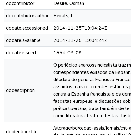
dc.contributor
Desire, Osman
dc.contributor.author
Peirats, J.
dc.date.accessioned
2014-11-25T19:04:24Z
dc.date.available
2014-11-25T19:04:24Z
dc.date.issued
1954-08-08
O periódico anarcossindicalista traz ma
correspondentes exilados da Espanha 
ditadura do general Francisco Franco. E
assuntos mais recorrentes estão os pr
dc.description
contra a Espanha franquista e os dema
fascistas europeus, e discussões sobre
prática libertária; trata também de tema
como literatura, teatro e festas. Ilustra
/storage/bd/cedap-assis/jornais/cnt-ai
dc.identifier.file