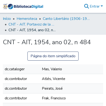
Entrar
Comunidades
&
Início
Hemeroteca
Canto Libertário (1906-1995)
Coleções
CNT - AIT. Portavoz de la C.N.T de España en el Exilio
Tudo na
CNT - AIT, 1954, ano 02, n 484
Biblioteca
Digital
CNT - AIT, 1954, ano 02, n 484
Estatísticas
Página do item simplificado
dc.cataloger
Mas, Valerio
dc.contributor
Atlés, Vicente
dc.contributor
Peirats, José
dc.contributor
Frak, Francisco