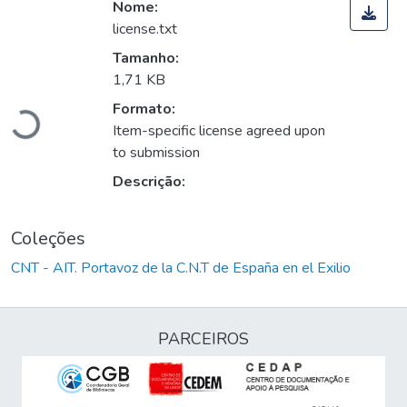
Nome:
license.txt
Tamanho:
Carregando...
1,71 KB
Formato:
Item-specific license agreed upon
to submission
Descrição:
Coleções
CNT - AIT. Portavoz de la C.N.T de España en el Exilio
PARCEIROS