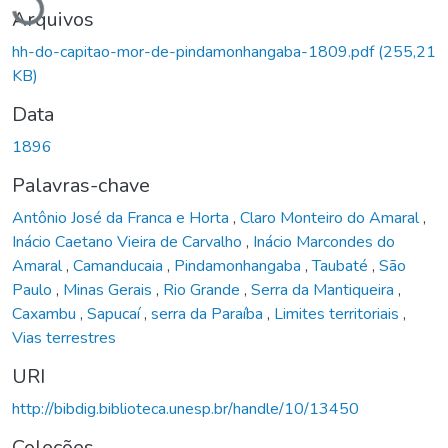
Arquivos
hh-do-capitao-mor-de-pindamonhangaba-1809.pdf
(255,21
KB)
Data
1896
Palavras-chave
Antônio José da Franca e Horta
,
Claro Monteiro do Amaral
,
Inácio Caetano Vieira de Carvalho
,
Inácio Marcondes do
Amaral
,
Camanducaia
,
Pindamonhangaba
,
Taubaté
,
São
Paulo
,
Minas Gerais
,
Rio Grande
,
Serra da Mantiqueira
,
Caxambu
,
Sapucaí
,
serra da Paraíba
,
Limites territoriais
,
Vias terrestres
URI
http://bibdig.biblioteca.unesp.br/handle/10/13450
Coleções