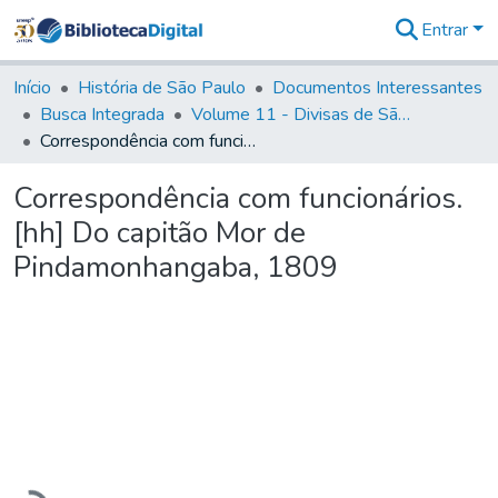
Entrar
Comunidades
&
Início
História de São Paulo
Documentos Interessantes
Coleções
Busca Integrada
Volume 11 - Divisas de São Paulo e Minas Gerais
Tudo na
Correspondência com funcionários. [hh] Do capitão Mor de Pindamonhangaba, 1809
Biblioteca
Digital
Correspondência com funcionários.
Estatísticas
[hh] Do capitão Mor de
Pindamonhangaba, 1809
Carregando...