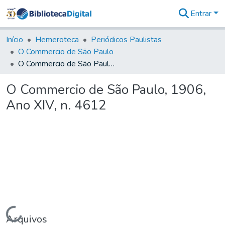
Entrar
Comunidades
&
Início
Hemeroteca
Periódicos Paulistas
Coleções
O Commercio de São Paulo
Tudo na
O Commercio de São Paulo, 1906, Ano XIV, n. 4612
Biblioteca
Digital
O Commercio de São Paulo, 1906,
Estatísticas
Ano XIV, n. 4612
Carregando...
Arquivos