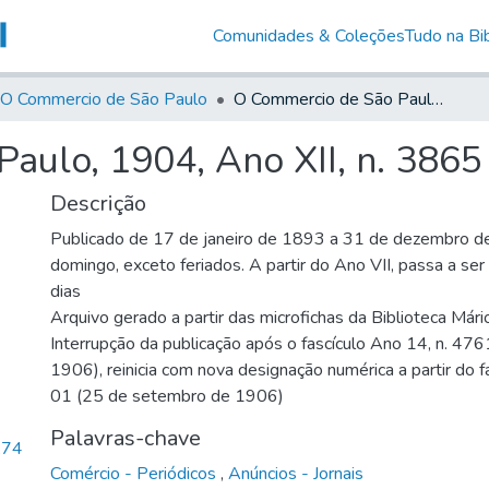
Comunidades & Coleções
Tudo na Bib
O Commercio de São Paulo
O Commercio de São Paulo, 1904, Ano XII, n. 3865
aulo, 1904, Ano XII, n. 3865
Descrição
Publicado de 17 de janeiro de 1893 a 31 de dezembro d
domingo, exceto feriados. A partir do Ano VII, passa a se
dias
Arquivo gerado a partir das microfichas da Biblioteca Már
Interrupção da publicação após o fascículo Ano 14, n. 476
1906), reinicia com nova designação numérica a partir do f
01 (25 de setembro de 1906)
Palavras-chave
,74
Comércio - Periódicos
,
Anúncios - Jornais