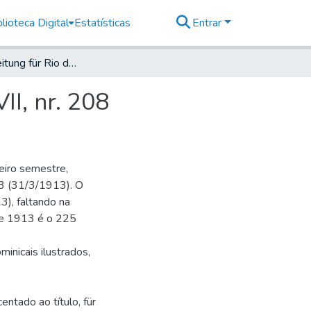
lioteca Digital
Estatísticas
Entrar
Deutsche Zeitung für Rio de Janeiro, 1913, Jahrg. XVII, nr. 208
II, nr. 208
eiro semestre,
 73 (31/3/1913). O
), faltando na
 de 1913 é o 225
minicais ilustrados,
entado ao título, für