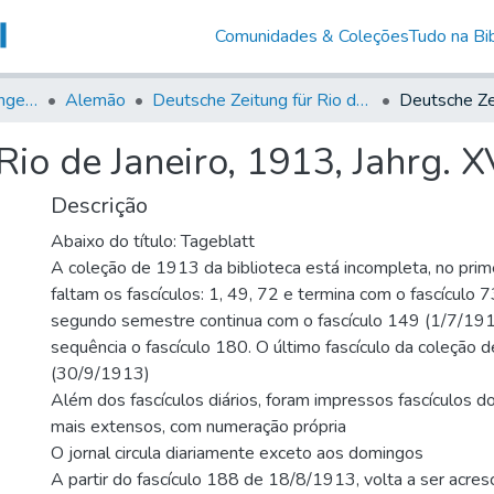
Comunidades & Coleções
Tudo na Bib
Jornais em Língua Estrangeira
Alemão
Deutsche Zeitung für Rio de Janeiro
io de Janeiro, 1913, Jahrg. XV
Descrição
Abaixo do título: Tageblatt
A coleção de 1913 da biblioteca está incompleta, no prim
faltam os fascículos: 1, 49, 72 e termina com o fascículo
segundo semestre continua com o fascículo 149 (1/7/1913
sequência o fascículo 180. O último fascículo da coleção
(30/9/1913)
Além dos fascículos diários, foram impressos fascículos do
mais extensos, com numeração própria
O jornal circula diariamente exceto aos domingos
A partir do fascículo 188 de 18/8/1913, volta a ser acresc