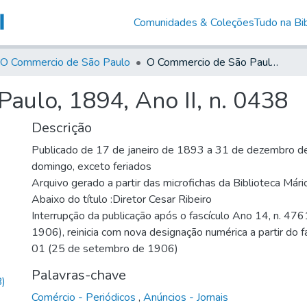
Comunidades & Coleções
Tudo na Bib
O Commercio de São Paulo
O Commercio de São Paulo, 1894, Ano II, n. 0438
aulo, 1894, Ano II, n. 0438
Descrição
Publicado de 17 de janeiro de 1893 a 31 de dezembro de
domingo, exceto feriados
Arquivo gerado a partir das microfichas da Biblioteca Már
Abaixo do título :Diretor Cesar Ribeiro
Interrupção da publicação após o fascículo Ano 14, n. 476
1906), reinicia com nova designação numérica a partir do f
01 (25 de setembro de 1906)
Palavras-chave
)
Comércio - Periódicos
,
Anúncios - Jornais