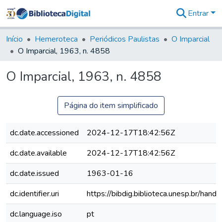
Entrar
Comunidades
&
Início
Hemeroteca
Periódicos Paulistas
O Imparcial
Coleções
O Imparcial, 1963, n. 4858
Tudo na
Biblioteca
O Imparcial, 1963, n. 4858
Digital
Estatísticas
Página do item simplificado
dc.date.accessioned
2024-12-17T18:42:56Z
dc.date.available
2024-12-17T18:42:56Z
dc.date.issued
1963-01-16
dc.identifier.uri
https://bibdig.biblioteca.unesp.br/han
dc.language.iso
pt