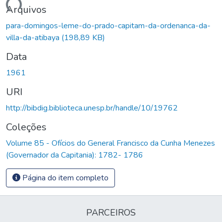
egando...
Arquivos
para-domingos-leme-do-prado-capitam-da-ordenanca-da-
villa-da-atibaya
(198,89 KB)
Data
1961
URI
http://bibdig.biblioteca.unesp.br/handle/10/19762
Coleções
Volume 85 - Ofícios do General Francisco da Cunha Menezes
(Governador da Capitania): 1782- 1786
Página do item completo
PARCEIROS