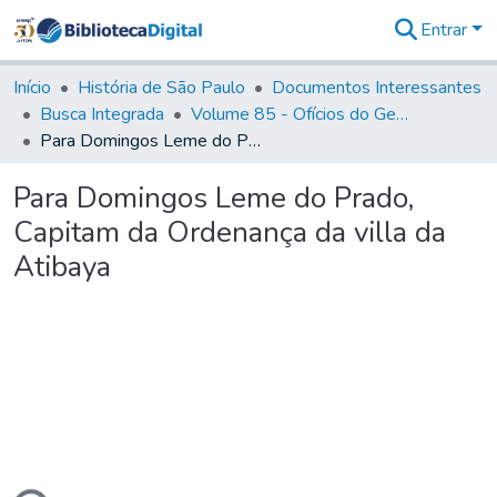
Entrar
Comunidades
&
Início
História de São Paulo
Documentos Interessantes
Coleções
Busca Integrada
Volume 85 - Ofícios do General Francisco da Cunha Menezes (Governador da Capitania): 1782- 1786
Tudo na
Para Domingos Leme do Prado, Capitam da Ordenança da villa da Atibaya
Biblioteca
Digital
Para Domingos Leme do Prado,
Estatísticas
Capitam da Ordenança da villa da
Atibaya