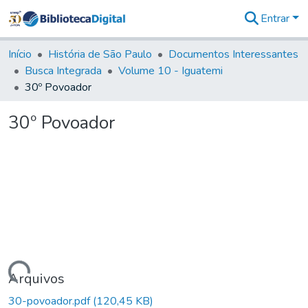
Entrar
Comunidades
&
Início
História de São Paulo
Documentos Interessantes
Coleções
Busca Integrada
Volume 10 - Iguatemi
Tudo na
30º Povoador
Biblioteca
Digital
30º Povoador
Estatísticas
Carregando...
Arquivos
30-povoador.pdf
(120,45 KB)