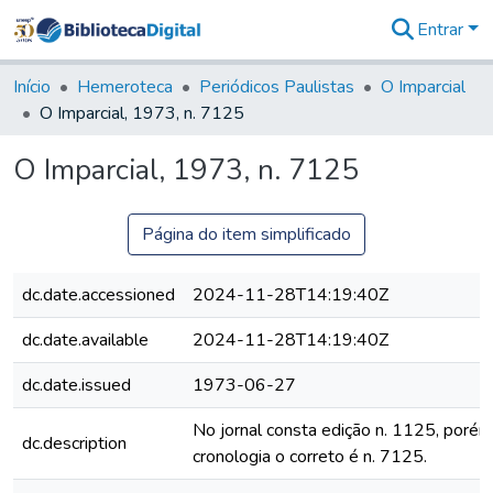
Entrar
Comunidades
&
Início
Hemeroteca
Periódicos Paulistas
O Imparcial
Coleções
O Imparcial, 1973, n. 7125
Tudo na
Biblioteca
O Imparcial, 1973, n. 7125
Digital
Estatísticas
Página do item simplificado
dc.date.accessioned
2024-11-28T14:19:40Z
dc.date.available
2024-11-28T14:19:40Z
dc.date.issued
1973-06-27
No jornal consta edição n. 1125, porém
dc.description
cronologia o correto é n. 7125.