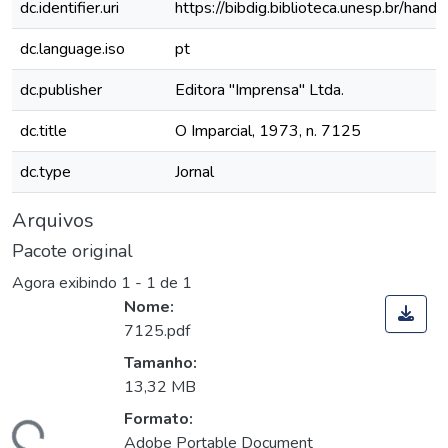
dc.identifier.uri
https://bibdig.biblioteca.unesp.br/han
dc.language.iso
pt
dc.publisher
Editora "Imprensa" Ltda.
dc.title
O Imparcial, 1973, n. 7125
dc.type
Jornal
Arquivos
Pacote original
Agora exibindo
1 - 1 de 1
Nome:
7125.pdf
Tamanho:
13,32 MB
Formato:
Adobe Portable Document