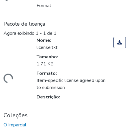
rregando...
Format
Pacote de licença
Agora exibindo
1 - 1 de 1
Nome:
license.txt
Tamanho:
1,71 KB
Formato:
rregando...
Item-specific license agreed upon
to submission
Descrição:
Coleções
O Imparcial