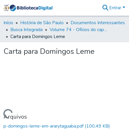
Entrar
Comunidades
&
Início
História de São Paulo
Documentos Interessantes
Coleções
Busca Integrada
Volume 74 - Ofícios do capitão General Martim Lopes Lobo de Saldanha às Câmaras e Comandantes da Capitania (1775)
Tudo na
Carta para Domingos Leme
Biblioteca
Digital
Carta para Domingos Leme
Estatísticas
Carregando...
Arquivos
p-domingos-leme-em-ararytaguaba.pdf
(100,49 KB)