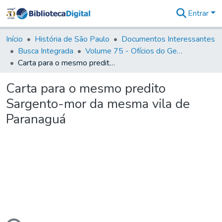
Entrar
Comunidades
&
Início
História de São Paulo
Documentos Interessantes
Coleções
Busca Integrada
Volume 75 - Ofícios do General Martim Lopes Lobo de Saldanha (Governador da Capitania): 1776-1777
Tudo na
Carta para o mesmo predito Sargento-mor da mesma vila de Paranaguá
Biblioteca
Digital
Carta para o mesmo predito
Estatísticas
Sargento-mor da mesma vila de
Paranaguá