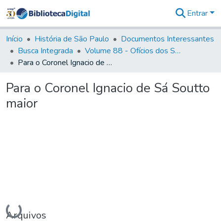
Entrar
Comunidades
&
Início
História de São Paulo
Documentos Interessantes
Coleções
Busca Integrada
Volume 88 - Ofícios dos Senhores Governadores Interinos da Capitania de São Paulo (1817- 1819)
Tudo na
Para o Coronel Ignacio de Sá Soutto maior
Biblioteca
Digital
Para o Coronel Ignacio de Sá Soutto
Estatísticas
maior
Carregando...
Arquivos