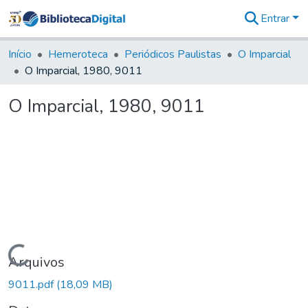
Entrar
Comunidades
&
Início
Hemeroteca
Periódicos Paulistas
O Imparcial
Coleções
O Imparcial, 1980, 9011
Tudo na
Biblioteca
O Imparcial, 1980, 9011
Digital
Estatísticas
Carregando...
Arquivos
9011.pdf
(18,09 MB)