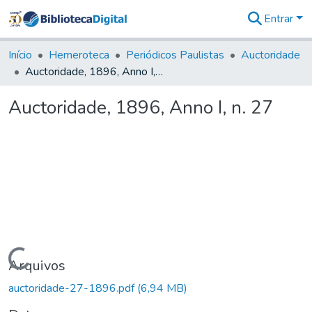
Entrar
Comunidades
&
Início
Hemeroteca
Periódicos Paulistas
Auctoridade
Coleções
Auctoridade, 1896, Anno I, n. 27
Tudo na
Biblioteca
Auctoridade, 1896, Anno I, n. 27
Digital
Estatísticas
Carregando...
Arquivos
auctoridade-27-1896.pdf
(6,94 MB)