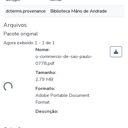
dcterms.provenance
Biblioteca Mário de Andrade
Arquivos
Pacote original
Agora exibindo
1 - 1 de 1
Nome:
o-commercio-de-sao-paulo-
0778.pdf
Tamanho:
2,79 MB
ando...
Formato:
Adobe Portable Document
Format
Descrição: