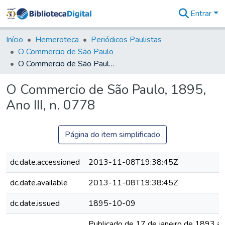
Entrar
Comunidades
&
Início
Hemeroteca
Periódicos Paulistas
Coleções
O Commercio de São Paulo
Tudo na
O Commercio de São Paulo, 1895, Ano III, n. 0778
Biblioteca
Digital
O Commercio de São Paulo, 1895,
Estatísticas
Ano III, n. 0778
Página do item simplificado
dc.date.accessioned
2013-11-08T19:38:45Z
dc.date.available
2013-11-08T19:38:45Z
dc.date.issued
1895-10-09
Publicado de 17 de janeiro de 1893 a