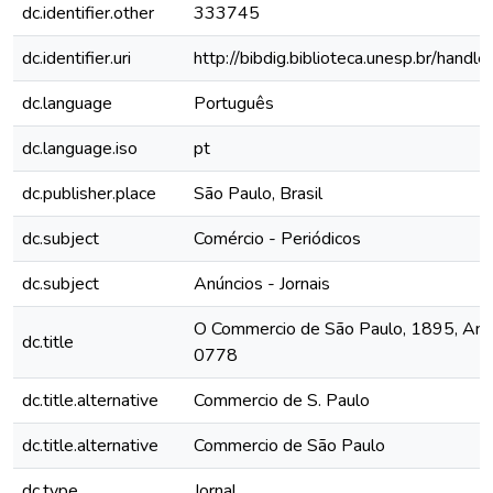
dc.identifier.other
333745
dc.identifier.uri
http://bibdig.biblioteca.unesp.br/hand
dc.language
Português
dc.language.iso
pt
dc.publisher.place
São Paulo, Brasil
dc.subject
Comércio - Periódicos
dc.subject
Anúncios - Jornais
O Commercio de São Paulo, 1895, Ano II
dc.title
0778
dc.title.alternative
Commercio de S. Paulo
dc.title.alternative
Commercio de São Paulo
dc.type
Jornal