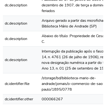
dc.description
dezembro de 1907, de terça a domingo
feriados
Arquivo gerado a partir das microfichas
dc.description
Biblioteca Mário de Andrade (SP)
Abaixo do título :Propriedade de Cesar
dc.description
C.
Interrupção da publicação após o fascí
14, n. 4761 (26 de julho de 1906), rein
dc.description
nova designação numérica a partir do fa
Ano 13, n. 01 (25 de setembro de 19
/storage/bd/biblioteca-mario-de-
dc.identifier.file
andrade/jornais/o-commercio-de-sao-
paulo/1895/0778
dc.identifier.other
000066267