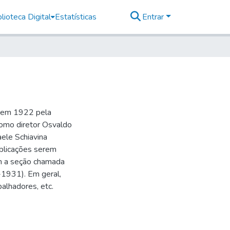
lioteca Digital
Estatísticas
Entrar
o em 1922 pela
como diretor Osvaldo
aele Schiavina
blicações serem
 a seção chamada
-1931). Em geral,
balhadores, etc.