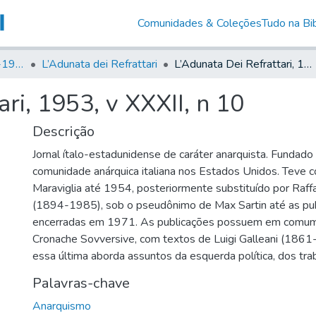
Comunidades & Coleções
Tudo na Bib
Canto Libertário (1906-1995)
L’Adunata dei Refrattari
L’Adunata Dei Refrattari, 1953, v XXXII, n 10
ri, 1953, v XXXII, n 10
Descrição
Jornal ítalo-estadunidense de caráter anarquista. Fundad
comunidade anárquica italiana nos Estados Unidos. Teve 
Maraviglia até 1954, posteriormente substituído por Raff
(1894-1985), sob o pseudônimo de Max Sartin até as pu
encerradas em 1971. As publicações possuem em comum
Cronache Sovversive, com textos de Luigi Galleani (1861
essa última aborda assuntos da esquerda política, dos tra
Palavras-chave
Anarquismo