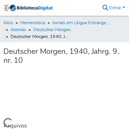
Entrar
Comunidades
&
Início
Hemeroteca
Jornais em Língua Estrangeira
Coleções
Alemão
Deutscher Morgen
Tudo na
Deutscher Morgen, 1940, Jahrg. 9, nr. 10
Biblioteca
Digital
Deutscher Morgen, 1940, Jahrg. 9,
Estatísticas
nr. 10
Arquivos