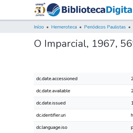
Início
Hemeroteca
Periódicos Paulistas
O Imparcial, 1967, 5
dc.date.accessioned
dc.date.available
dc.date.issued
dc.identifier.uri
dc.language.iso