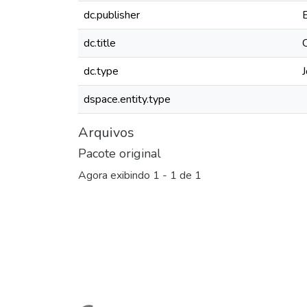
dc.publisher
dc.title
dc.type
J
dspace.entity.type
Arquivos
Pacote original
Agora exibindo
1 - 1 de 1