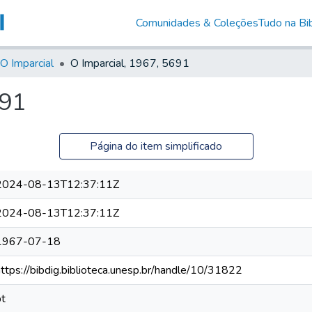
Comunidades & Coleções
Tudo na Bib
O Imparcial
O Imparcial, 1967, 5691
691
Página do item simplificado
2024-08-13T12:37:11Z
2024-08-13T12:37:11Z
1967-07-18
https://bibdig.biblioteca.unesp.br/handle/10/31822
pt