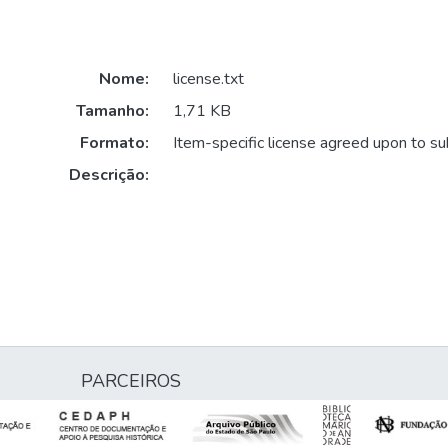
Nome:
license.txt
Tamanho:
1,71 KB
Formato:
Item-specific license agreed upon to s
Descrição:
PARCEIROS