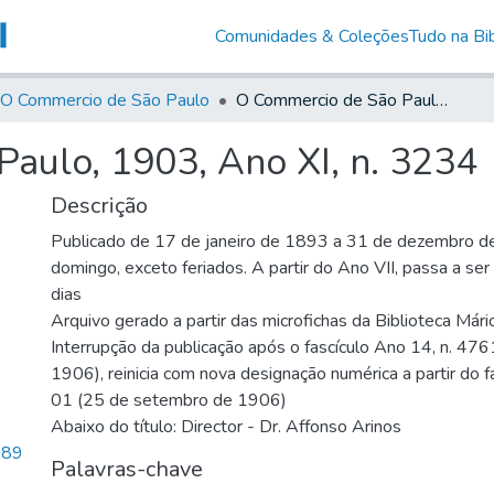
Comunidades & Coleções
Tudo na Bib
O Commercio de São Paulo
O Commercio de São Paulo, 1903, Ano XI, n. 3234
aulo, 1903, Ano XI, n. 3234
Descrição
Publicado de 17 de janeiro de 1893 a 31 de dezembro d
domingo, exceto feriados. A partir do Ano VII, passa a se
dias
Arquivo gerado a partir das microfichas da Biblioteca Már
Interrupção da publicação após o fascículo Ano 14, n. 476
1906), reinicia com nova designação numérica a partir do f
01 (25 de setembro de 1906)
Abaixo do título: Director - Dr. Affonso Arinos
,89
Palavras-chave