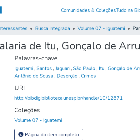
Comunidades & Coleções
Tudo na Bib
nteressantes
Busca Integrada
Volume 07 - Iguatemi
alaria de Itu, Gonçalo de Arr
Palavras-chave
Iguatemi
,
Santos
,
Jaguari
,
São Paulo
,
Itu
,
Gonçalo de Ar
Antônio de Sousa
,
Deserção
,
Crimes
URI
http://bibdig.biblioteca.unesp.br/handle/10/12871
Coleções
Volume 07 - Iguatemi
Página do item completo