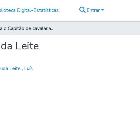
lioteca Digital
Estatísticas
Entrar
Para o Capitão de cavalaria de Itu, Gonçalo de Arruda Leite
uda Leite
ruda Leite
,
Luís