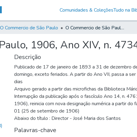
Comunidades & Coleções
Tudo na Bib
O Commercio de São Paulo
O Commercio de São Paulo, 1906, Ano XIV, n. 4734
aulo, 1906, Ano XIV, n. 473
Descrição
Publicado de 17 de janeiro de 1893 a 31 de dezembro d
domingo, exceto feriados. A partir do Ano VII, passa a se
dias
Arquivo gerado a partir das microfichas da Biblioteca Már
Interrupção da publicação após o fascículo Ano 14, n. 476
1906), reinicia com nova designação numérica a partir do f
01 (25 de setembro de 1906)
Abaixo do título : Director - José Maria dos Santos
)
Palavras-chave