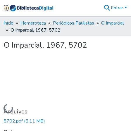
Entrar
Comunidades
&
Início
Hemeroteca
Periódicos Paulistas
O Imparcial
Coleções
O Imparcial, 1967, 5702
Tudo na
Biblioteca
O Imparcial, 1967, 5702
Digital
Estatísticas
Carregando...
Arquivos
5702.pdf
(5,11 MB)