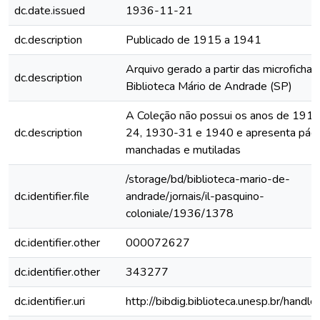
dc.date.issued
1936-11-21
dc.description
Publicado de 1915 a 1941
Arquivo gerado a partir das microfichas
dc.description
Biblioteca Mário de Andrade (SP)
A Coleção não possui os anos de 191
dc.description
24, 1930-31 e 1940 e apresenta pági
manchadas e mutiladas
/storage/bd/biblioteca-mario-de-
dc.identifier.file
andrade/jornais/il-pasquino-
coloniale/1936/1378
dc.identifier.other
000072627
dc.identifier.other
343277
dc.identifier.uri
http://bibdig.biblioteca.unesp.br/handl