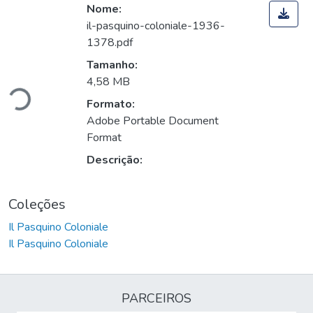
Nome:
il-pasquino-coloniale-1936-
1378.pdf
gando...
Tamanho:
4,58 MB
Formato:
Adobe Portable Document
Format
Descrição:
Coleções
Il Pasquino Coloniale
Il Pasquino Coloniale
PARCEIROS