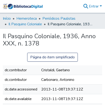
Entrar
Comunidades
&
Início
Hemeroteca
Periódicos Paulistas
Coleções
Il Pasquino Coloniale
Il Pasquino Coloniale, 1936, Anno XXX, n. 1378
Tudo na
Biblioteca
Il Pasquino Coloniale, 1936, Anno
Digital
XXX, n. 1378
Estatísticas
Página do item simplificado
dc.contributor
Cristaldi, Gaetano
dc.contributor
Carbonaro, Antonino
dc.date.accessioned
2013-11-08T19:37:12Z
dc.date.available
2013-11-08T19:37:12Z