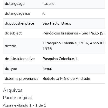
dc.language
Italiano
dc.language.iso
it
dc.publisher.place
São Paulo, Brasil
dc.subject
Periódicos brasileiros - São Paulo (SP)
Il Pasquino Coloniale, 1936, Anno XXX,
dc.title
1378
dc.title.alternative
Pasquino Coloniale, Il
dc.type
Jornal
dcterms.provenance
Biblioteca Mário de Andrade
Arquivos
Pacote original
Agora exibindo
1 - 1 de 1