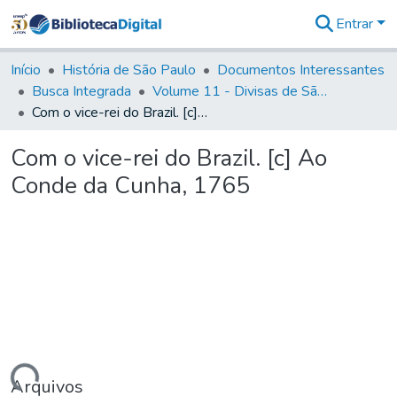
Entrar
Comunidades
&
Início
História de São Paulo
Documentos Interessantes
Coleções
Busca Integrada
Volume 11 - Divisas de São Paulo e Minas Gerais
Tudo na
Com o vice-rei do Brazil. [c] Ao Conde da Cunha, 1765
Biblioteca
Digital
Com o vice-rei do Brazil. [c] Ao
Estatísticas
Conde da Cunha, 1765
Arquivos