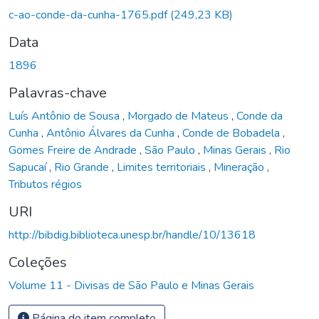
rregando...
c-ao-conde-da-cunha-1765.pdf
(249,23 KB)
Data
1896
Palavras-chave
Luís Antônio de Sousa
,
Morgado de Mateus
,
Conde da
Cunha
,
Antônio Álvares da Cunha
,
Conde de Bobadela
,
Gomes Freire de Andrade
,
São Paulo
,
Minas Gerais
,
Rio
Sapucaí
,
Rio Grande
,
Limites territoriais
,
Mineração
,
Tributos régios
URI
http://bibdig.biblioteca.unesp.br/handle/10/13618
Coleções
Volume 11 - Divisas de São Paulo e Minas Gerais
Página do item completo