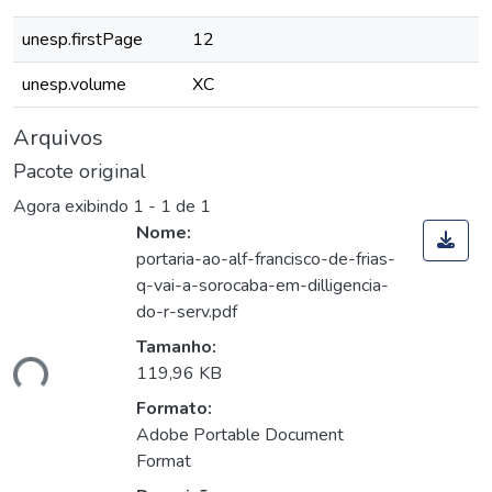
unesp.firstPage
12
unesp.volume
XC
Arquivos
Pacote original
Agora exibindo
1 - 1 de 1
Nome:
portaria-ao-alf-francisco-de-frias-
q-vai-a-sorocaba-em-dilligencia-
do-r-serv.pdf
Tamanho:
ando...
119,96 KB
Formato:
Adobe Portable Document
Format