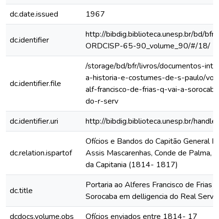
dc.date.issued
1967
http://bibdig.biblioteca.unesp.br/bd/bf
dc.identifier
ORDCISP-65-90_volume_90/#/18/
/storage/bd/bfr/livros/documentos-int
a-historia-e-costumes-de-s-paulo/vol-
dc.identifier.file
alf-francisco-de-frias-q-vai-a-sorocaba
do-r-serv
dc.identifier.uri
http://bibdig.biblioteca.unesp.br/hand
Ofícios e Bandos do Capitão General Fr
dc.relation.ispartof
Assis Mascarenhas, Conde de Palma, ao
da Capitania (1814- 1817)
Portaria ao Alferes Francisco de Frias q
dc.title
Sorocaba em delligencia do Real Serviç
dcdocs.volume.obs
Ofícios enviados entre 1814- 17