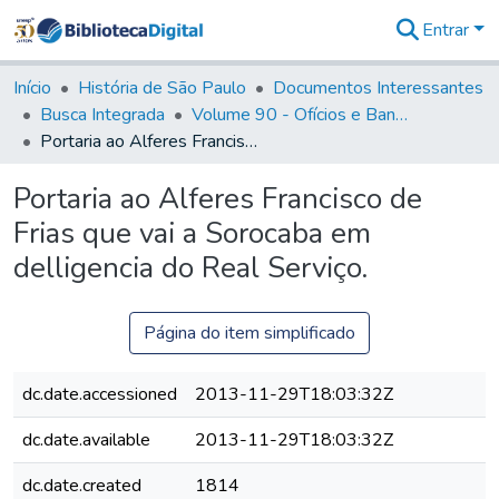
Entrar
Comunidades
&
Início
História de São Paulo
Documentos Interessantes
Coleções
Busca Integrada
Volume 90 - Ofícios e Bandos do Capitão General, Conde de Palma, aos funcionários da Capitania (1814- 1817)
Tudo na
Portaria ao Alferes Francisco de Frias que vai a Sorocaba em delligencia do Real Serviço.
Biblioteca
Digital
Portaria ao Alferes Francisco de
Estatísticas
Frias que vai a Sorocaba em
delligencia do Real Serviço.
Página do item simplificado
dc.date.accessioned
2013-11-29T18:03:32Z
dc.date.available
2013-11-29T18:03:32Z
dc.date.created
1814