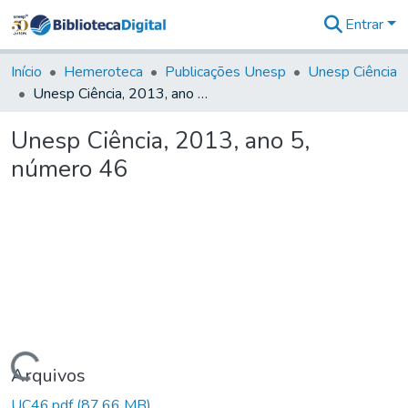
Entrar
Comunidades
&
Início
Hemeroteca
Publicações Unesp
Unesp Ciência
Coleções
Unesp Ciência, 2013, ano 5, número 46
Tudo na
Biblioteca
Unesp Ciência, 2013, ano 5,
Digital
número 46
Estatísticas
Carregando...
Arquivos
UC46.pdf
(87,66 MB)