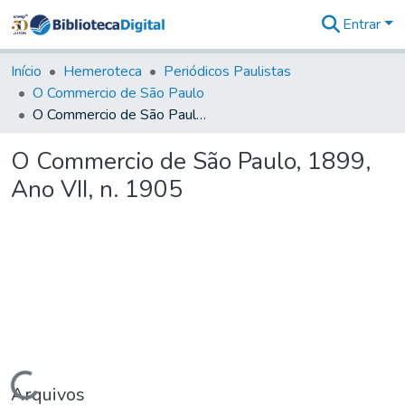
Entrar
Comunidades
&
Início
Hemeroteca
Periódicos Paulistas
Coleções
O Commercio de São Paulo
Tudo na
O Commercio de São Paulo, 1899, Ano VII, n. 1905
Biblioteca
Digital
O Commercio de São Paulo, 1899,
Estatísticas
Ano VII, n. 1905
Carregando...
Arquivos