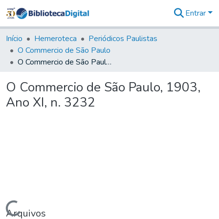
Entrar
Comunidades
&
Início
Hemeroteca
Periódicos Paulistas
Coleções
O Commercio de São Paulo
Tudo na
O Commercio de São Paulo, 1903, Ano XI, n. 3232
Biblioteca
Digital
O Commercio de São Paulo, 1903,
Estatísticas
Ano XI, n. 3232
Carregando...
Arquivos