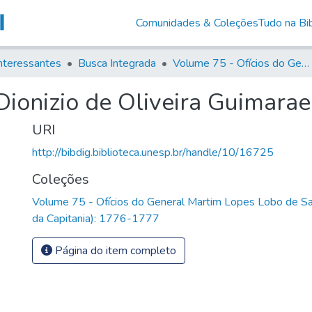
Comunidades & Coleções
Tudo na Bib
nteressantes
Busca Integrada
Volume 75 - Ofícios do General Martim Lopes Lobo de Saldanha (Governador da Capitania): 1776-1777
Dionizio de Oliveira Guimara
URI
http://bibdig.biblioteca.unesp.br/handle/10/16725
Coleções
Volume 75 - Ofícios do General Martim Lopes Lobo de S
da Capitania): 1776-1777
Página do item completo