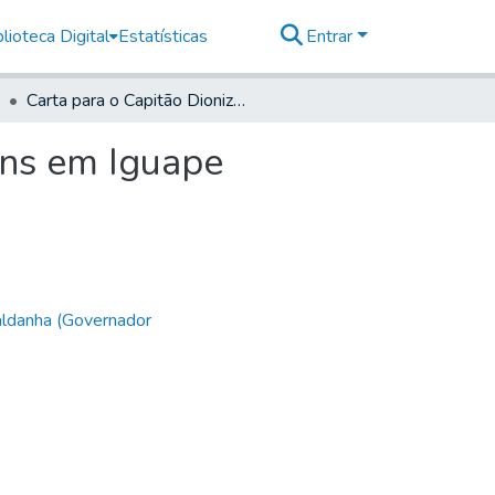
lioteca Digital
Estatísticas
Entrar
Carta para o Capitão Dionizio de Oliveira Guimaraens em Iguape
ens em Iguape
aldanha (Governador