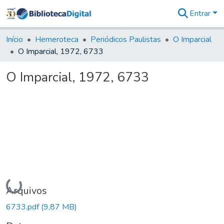
Entrar
Comunidades
&
Início
Hemeroteca
Periódicos Paulistas
O Imparcial
Coleções
O Imparcial, 1972, 6733
Tudo na
Biblioteca
O Imparcial, 1972, 6733
Digital
Estatísticas
Carregando...
Arquivos
6733.pdf
(9,87 MB)