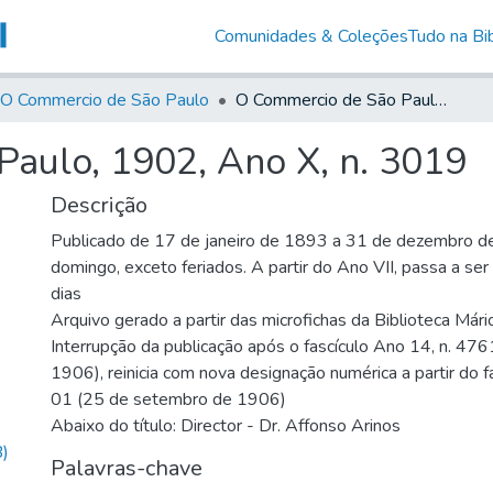
Comunidades & Coleções
Tudo na Bib
O Commercio de São Paulo
O Commercio de São Paulo, 1902, Ano X, n. 3019
aulo, 1902, Ano X, n. 3019
Descrição
Publicado de 17 de janeiro de 1893 a 31 de dezembro d
domingo, exceto feriados. A partir do Ano VII, passa a se
dias
Arquivo gerado a partir das microfichas da Biblioteca Már
Interrupção da publicação após o fascículo Ano 14, n. 476
1906), reinicia com nova designação numérica a partir do f
01 (25 de setembro de 1906)
Abaixo do título: Director - Dr. Affonso Arinos
)
Palavras-chave