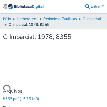
Entrar
Comunidades
&
Início
Hemeroteca
Periódicos Paulistas
O Imparcial
Coleções
O Imparcial, 1978, 8355
Tudo na
Biblioteca
O Imparcial, 1978, 8355
Digital
Estatísticas
ando...
Arquivos
8355.pdf
(15,75 MB)