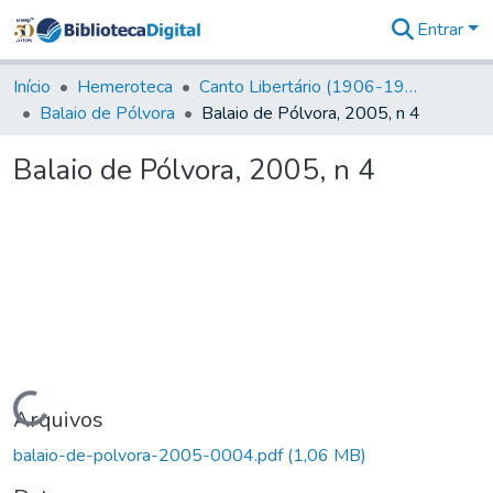
Entrar
Comunidades
&
Início
Hemeroteca
Canto Libertário (1906-1995)
Coleções
Balaio de Pólvora
Balaio de Pólvora, 2005, n 4
Tudo na
Biblioteca
Balaio de Pólvora, 2005, n 4
Digital
Estatísticas
Carregando...
Arquivos
balaio-de-polvora-2005-0004.pdf
(1,06 MB)