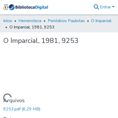
Entrar
Comunidades
&
Início
Hemeroteca
Periódicos Paulistas
O Imparcial
Coleções
O Imparcial, 1981, 9253
Tudo na
Biblioteca
O Imparcial, 1981, 9253
Digital
Estatísticas
Carregando...
Arquivos
9253.pdf
(6,29 MB)